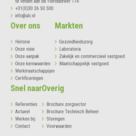
te vinden aan de Floridadreef 114
+31(0)30 26 50 500
info@ulc.nl
Over ons
Markten
Historie
Gezondheidszorg
Onze visie
Laboratoria
Onze aanpak
Zakelijk en commercieel vastgoed
Onze kernwaarden
Maatschappelijk vastgoed
Werkmaatschappijen
Certificeringen
Snel naar
Overig
Referenties
Brochure zorgsector
Actueel
Brochure Technisch Beheer
Werken bij
Storingen
Contact
Voorwaarden